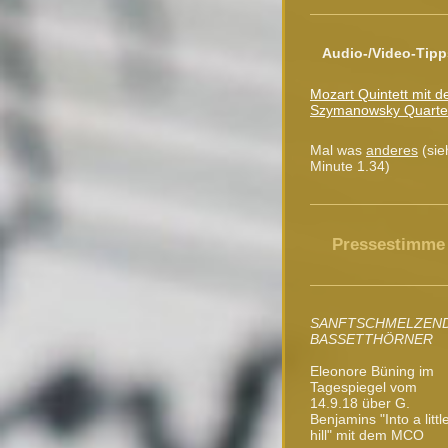
Audio-/Video-Tipp
Mozart Quintett mit 
Szymanowsky Quarte
Mal was
anderes
(sie
Minute 1.34)
Pressestimme
SANFTSCHMELZEN
BASSETTHÖRNER
Eleonore Büning im
Tagespiegel vom
14.9.18 über G.
Benjamins "Into a littl
hill" mit dem MCO