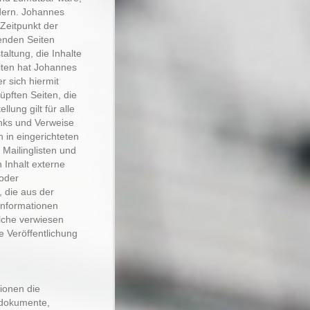
ndern. Johannes
 Zeitpunkt der
kenden Seiten
altung, die Inhalte
eiten hat Johannes
r sich hiermit
nüpften Seiten, die
lung gilt für alle
inks und Verweise
 in eingerichteten
Mailinglisten und
 Inhalt externe
 oder
, die aus der
Informationen
elche verwiesen
ge Veröffentlichung
tionen die
ndokumente,