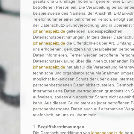
gesetzliche Grundlage, holen wir generell eine Einwil
betroffenen Person ein. Die Verarbeitung personenb
beispielsweise des Namens, der Anschrift, E-Mail-Ad
Telefonnummer einer betroffenen Person, erfolgt stet
der Datenschutz-Grundverordnung und in Übereinsti
johannespeitz.de
geltenden landesspezifischen
Datenschutzbestimmungen. Mittels dieser Datenschu
johannespeitz.de
die Öffentlichkeit über Art, Umfang
uns erhobenen, genutzten und verarbeiteten perso
Daten informieren. Ferner werden betroffene Persone
Datenschutzerklärung über die ihnen zustehenden Re
johannespeitz.de
hat als für die Verarbeitung Verantw
technische und organisatorische Maßnahmen umgese
möglichst lückenlosen Schutz der über diese Internet
personenbezogenen Daten sicherzustellen. Dennoc
Internetbasierte Datenübertragungen grundsätzlich S
aufweisen, sodass ein absoluter Schutz nicht gewähr
kann. Aus diesem Grund steht es jeder betroffenen Pe
personenbezogene Daten auch auf alternativen Wege
telefonisch, an uns zu übermitteln.
1. Begriffsbestimmungen
Die Datenschutzerklärung von
johannespeitz.de
beruh