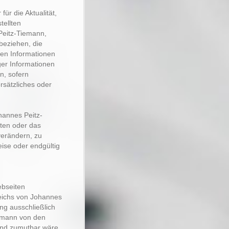
ür die Aktualität,
tellten
Peitz-Tiemann,
 beziehen, die
nen Informationen
ger Informationen
n, sofern
rsätzliches oder
ohannes Peitz-
iten oder das
erändern, zu
eise oder endgültig
ebseiten
reichs von Johannes
ng ausschließlich
iemann von den
und zumutbar wäre,