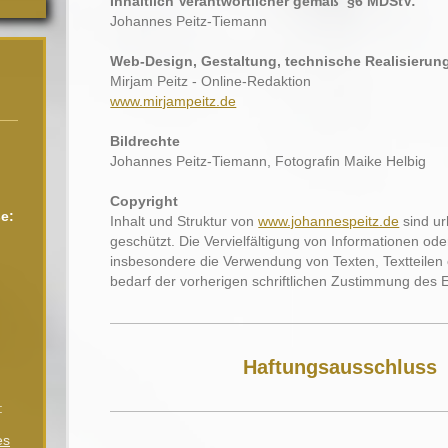
Inhaltlich Verantwortlicher gemäß §6 MDStV
:
Johannes Peitz-Tiemann
Web-Design, Gestaltung, technische Realisierun
z
Mirjam Peitz - Online-Redaktion
www.mirjampeitz.de
Bildrechte
Johannes Peitz-Tiemann, Fotografin Maike Helbig
Copyright
e:
Inhalt und Struktur von
www.johannespeitz.de
sind ur
geschützt. Die Vervielfältigung von Informationen ode
6
insbesondere die Verwendung von Texten, Textteilen o
bedarf der vorherigen schriftlichen Zustimmung des 
Haftungsausschluss
:
es