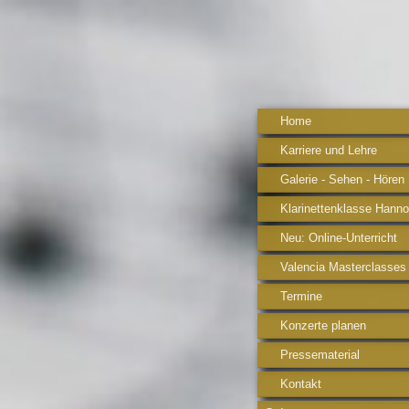
Home
Karriere und Lehre
Galerie - Sehen - Hören
Klarinettenklasse Hanno
Neu: Online-Unterricht
Valencia Masterclasses
Termine
Konzerte planen
Pressematerial
Kontakt