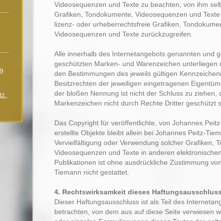
Videosequenzen und Texte zu beachten, von ihm selbst
Grafiken, Tondokumente, Videosequenzen und Texte 
lizenz- oder urheberrechtsfreie Grafiken, Tondokume
Videosequenzen und Texte zurückzugreifen.
Alle innerhalb des Internetangebots genannten und gg
geschützten Marken- und Warenzeichen unterliegen 
9
den Bestimmungen des jeweils gültigen Kennzeichen
Besitzrechten der jeweiligen eingetragenen Eigentüme
der bloßen Nennung ist nicht der Schluss zu ziehen,
tz.
Markenzeichen nicht durch Rechte Dritter geschützt s
Das Copyright für veröffentlichte, von Johannes Peit
erstellte Objekte bleibt allein bei Johannes Peitz-Tie
Vervielfältigung oder Verwendung solcher Grafiken,
Videosequenzen und Texte in anderen elektronische
Publikationen ist ohne ausdrückliche Zustimmung vo
Tiemann nicht gestattet.
4. Rechtswirksamkeit dieses Haftungsausschlus
Dieser Haftungsausschluss ist als Teil des Internetan
betrachten, von dem aus auf diese Seite verwiesen w