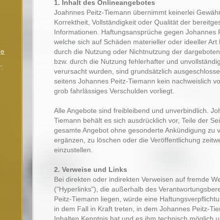
1. Inhalt des Onlineangebotes
Joahnnes Peitz-Tiemann übernimmt keinerlei Gewähr f
Korrektheit, Vollständigkeit oder Qualität der bereitges
Informationen. Haftungsansprüche gegen Johannes 
welche sich auf Schäden materieller oder ideeller Art
ge
durch die Nutzung oder Nichtnutzung der dargebote
bzw. durch die Nutzung fehlerhafter und unvollständi
:
verursacht wurden, sind grundsätzlich ausgeschlosse
seitens Johannes Peitz-Tiemann kein nachweislich vo
grob fahrlässiges Verschulden vorliegt.
Alle Angebote sind freibleibend und unverbindlich. J
Tiemann behält es sich ausdrücklich vor, Teile der Se
gesamte Angebot ohne gesonderte Ankündigung zu v
ergänzen, zu löschen oder die Veröffentlichung zeitw
einzustellen.
2. Verweise und Links
Bei direkten oder indirekten Verweisen auf fremde W
r
("Hyperlinks"), die außerhalb des Verantwortungsbe
Peitz-Tiemann liegen, würde eine Haftungsverpflichtu
in dem Fall in Kraft treten, in dem Johannes Peitz-T
Inhalten Kenntnis hat und es ihm technisch möglich 