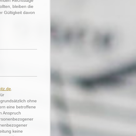
tenden Rechtslage
llten, bleiben die
er Gültigkeit davon
itz.de
.
für
t grundsätzlich ohne
rn eine betroffene
in Anspruch
ersonenbezogener
sonenbezogener
eitung keine