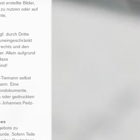
 erstellte Bilder,
zu nutzen oder auf
nte,
f. durch Dritte
uneingeschränkt
rechts und den
r. Allein aufgrund
 dass
ind!
z-Tiemann selbst
mann. Eine
 Tondokumente,
n oder gedruckten
n Johannes Peitz-
ses
gebots zu
urde. Sofern Teile