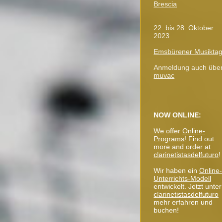
Brescia
22. bis 28. Oktober
2023
Emsbürener Musikta
Anmeldung auch über
muvac
NOW ONLINE:
We offer
Online-
Programs!
Find out
more and order at
clarinetistasdelfuturo
!
Wir haben ein
Online-
Unterrichts-Modell
entwickelt.
Jetzt unte
clarinetistasdelfuturo
mehr erfahren und
buchen!