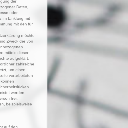
ligung der
ezogener Daten,
resse oder
s im Einklang mit
mmung mit den für
tzerklärung möchte
 und Zweck der von
nenbezogenen
n mittels dieser
chte aufgeklärt.
ortlicher zahlreiche
tzt, um einen
seite verarbeiteten
h können
icherheitslücken
leistet werden
rson frei,
n, beispielsweise
t auf den