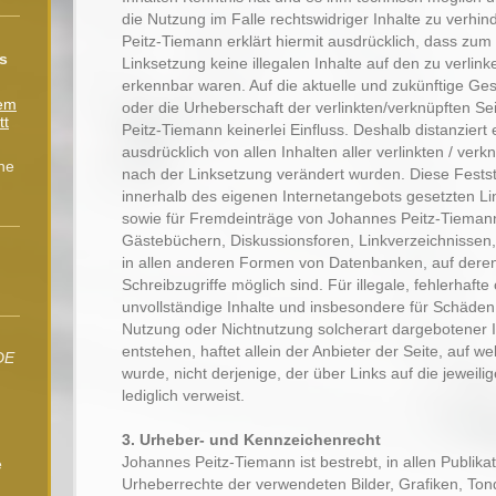
die Nutzung im Falle rechtswidriger Inhalte zu verhi
Peitz-Tiemann erklärt hiermit ausdrücklich, dass zum
s
Linksetzung keine illegalen Inhalte auf den zu verlin
erkennbar waren. Auf die aktuelle und zukünftige Gest
dem
oder die Urheberschaft der verlinkten/verknüpften S
tt
Peitz-Tiemann keinerlei Einfluss. Deshalb distanziert e
ausdrücklich von allen Inhalten aller verlinkten / verk
he
nach der Linksetzung verändert wurden. Diese Feststel
innerhalb des eigenen Internetangebots gesetzten L
sowie für Fremdeinträge von Johannes Peitz-Tiemann
Gästebüchern, Diskussionsforen, Linkverzeichnissen, 
in allen anderen Formen von Datenbanken, auf deren
Schreibzugriffe möglich sind. Für illegale, fehlerhafte
unvollständige Inhalte und insbesondere für Schäden
Nutzung oder Nichtnutzung solcherart dargebotener 
entstehen, haftet allein der Anbieter der Seite, auf w
DE
wurde, nicht derjenige, der über Links auf die jeweili
lediglich verweist.
3. Urheber- und Kennzeichenrecht
Johannes Peitz-Tiemann ist bestrebt, in allen Publika
e
Urheberrechte der verwendeten Bilder, Grafiken, To