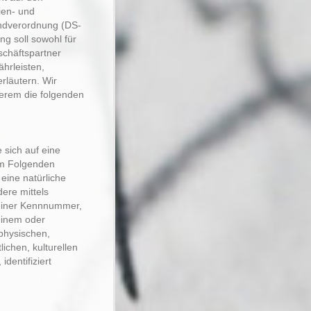
nien- und
ndverordnung (DS-
g soll sowohl für
schäftspartner
ährleisten,
rläutern. Wir
erem die folgenden
 sich auf eine
(im Folgenden
 eine natürliche
dere mittels
einer Kennnummer,
einem oder
physischen,
ichen, kulturellen
identifiziert