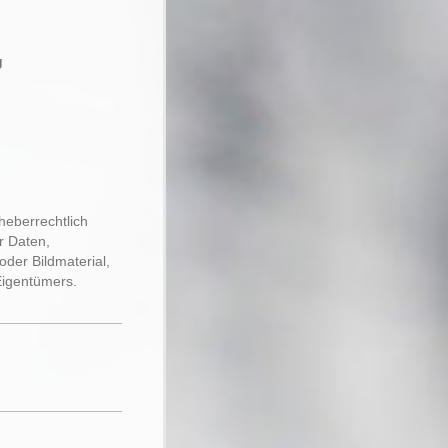
g
heberrechtlich
r Daten,
der Bildmaterial,
Eigentümers.