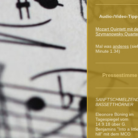
Audio-/Video-Tipp
Mozart Quintett mit 
Szymanowsky Quarte
Mal was
anderes
(sie
Minute 1.34)
Pressestimme
SANFTSCHMELZEN
BASSETTHÖRNER
Eleonore Büning im
Tagespiegel vom
14.9.18 über G.
Benjamins "Into a littl
hill" mit dem MCO