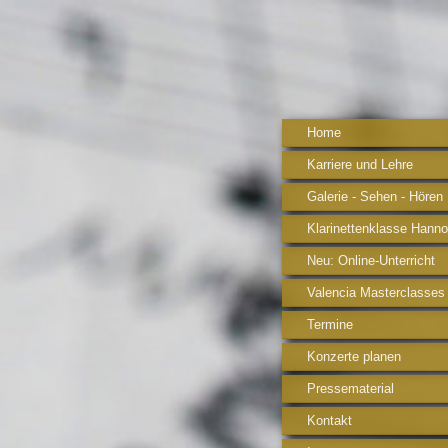
Home
Karriere und Lehre
Galerie - Sehen - Hören
Klarinettenklasse Hanno
Neu: Online-Unterricht
Valencia Masterclasses
Termine
Konzerte planen
Pressematerial
Kontakt