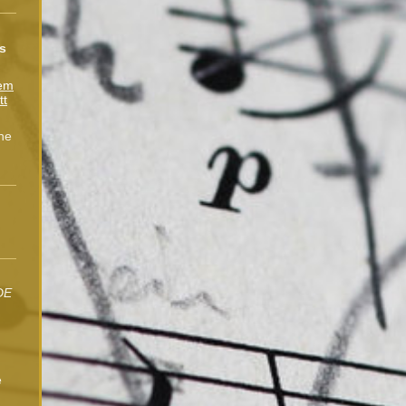
s
dem
tt
he
DE
e