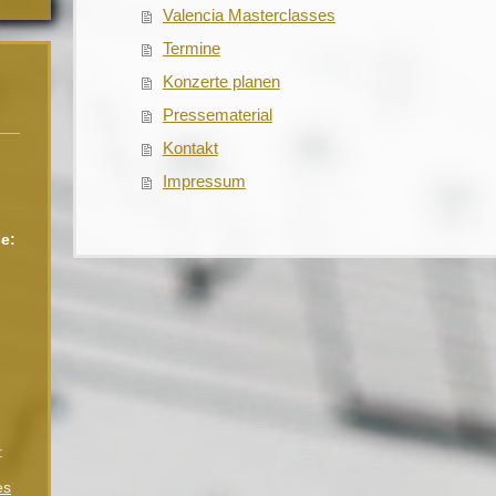
Valencia Masterclasses
Termine
Konzerte planen
z
Pressematerial
Kontakt
Impressum
e:
6
:
es