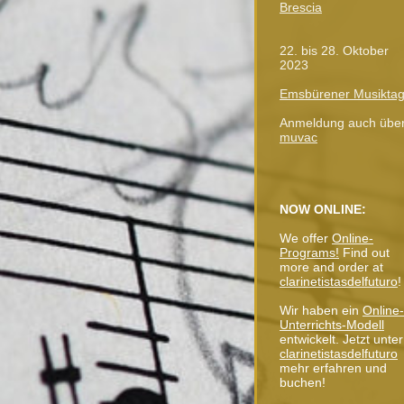
Brescia
22. bis 28. Oktober
2023
Emsbürener Musikta
Anmeldung auch über
muvac
NOW ONLINE:
We offer
Online-
Programs!
Find out
more and order at
clarinetistasdelfuturo
!
Wir haben ein
Online-
Unterrichts-Modell
entwickelt.
Jetzt unte
clarinetistasdelfuturo
mehr erfahren und
buchen!