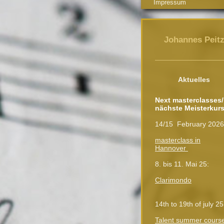
Impressum
Johannes Peit
Aktuelles
Next masterclasses/
nächste Meisterkurs
14/15 February 202
masterclass in
Hannover
8. bis 11. Mai 25:
Clarimondo
14th to 19th of july 25
Talent summer cours