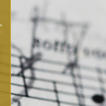
ge
:
r